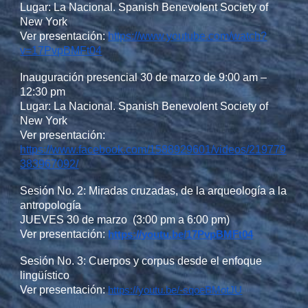
Lugar: La Nacional. Spanish Benevolent Society of
New York
Ver presentación:
https://www.youtube.com/watch?
v=17PvpBMFt04
Inauguración presencial 30 de marzo de 9:00 am –
12:30 pm
Lugar: La Nacional. Spanish Benevolent Society of
New York
Ver presentación:
https://www.facebook.com/1588929601/videos/219779
383967092/
Sesión No. 2: Miradas cruzadas, de la arqueología a la
antropología
JUEVES 30 de marzo (3:00 pm a 6:00 pm)
Ver presentación:
https://youtu.be/17PvpBMFt04
Sesión No. 3: Cuerpos y corpus desde el enfoque
lingüístico
Ver presentación:
https://youtu.be/-sqoeBMotJU