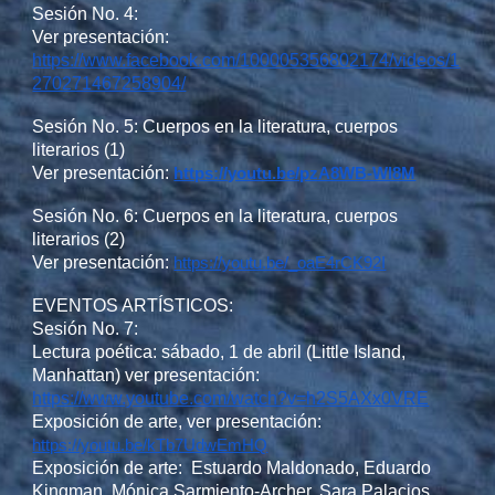
Sesión No. 4:
Ver presentación:
https://www.facebook.com/100005356802174/videos/1
270271467258904/
Sesión No. 5: Cuerpos en la literatura, cuerpos
literarios (1)
Ver presentación:
https://youtu.be/pzA8WB-Wl8M
Sesión No. 6: Cuerpos en la literatura, cuerpos
literarios (2)
Ver presentación:
https://youtu.be/_oaE4rCK92I
EVENTOS ARTÍSTICOS:
Sesión No. 7:
Lectura poética: sábado, 1 de abril (Little Island,
Manhattan)
v
er presentación:
https://www.youtube.com/watch?v=h2S5AXx0VRE
Exposición de arte, ver presentación:
https://youtu.be/kTb7UdwEmHQ
Exposición de arte: Estuardo Maldonado, Eduardo
Kingman, Mónica Sarmiento-Archer, Sara Palacios